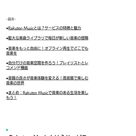
​−目次−
●
Rakuten Musicとは？サービスの特徴と魅力
●
膨大な楽曲ライブラリで毎日が新しい音楽の冒険
●
音楽をもっと自由に！オフライン再生でどこでも
音楽を
●
自分だけの音楽空間を作ろう！プレイリストとレ
コメンド機能
●
音質の良さが音楽体験を変える！高音質で楽しむ
音楽の世界
●
まとめ：Rakuten Musicで音楽のある生活を楽し
もう！