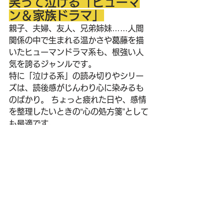
笑って泣ける「ヒューマ
ン＆家族ドラマ」
親子、夫婦、友人、兄弟姉妹……人間
関係の中で生まれる温かさや葛藤を描
いたヒューマンドラマ系も、根強い人
気を誇るジャンルです。
特に「泣ける系」の読み切りやシリー
ズは、読後感がじんわり心に染みるも
のばかり。 ちょっと疲れた日や、感情
を整理したいときの“心の処方箋”として
も最適です。
今日の気分で、ジャンル
を選ぼう！
Renta!の素晴らしいところは、「今日