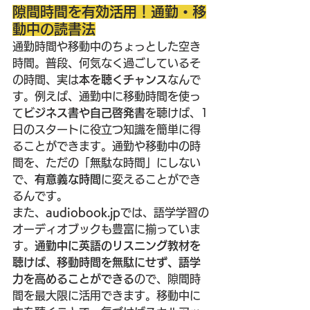
隙間時間を有効活用！通勤・移
動中の読書法
通勤時間や移動中のちょっとした空き
時間。普段、何気なく過ごしているそ
の時間、実は
本を聴くチャンス
なんで
す。例えば、通勤中に移動時間を使っ
て
ビジネス書や自己啓発書
を聴けば、1
日のスタートに役立つ知識を簡単に得
ることができます。通勤や移動中の時
間を、ただの「無駄な時間」にしない
で、
有意義な時間
に変えることができ
るんです。
また、
audiobook.jp
では、語学学習の
オーディオブックも豊富に揃っていま
す。
通勤中に英語のリスニング教材を
聴けば、移動時間を無駄にせず、語学
力を高めることができる
ので、隙間時
間を最大限に活用できます。移動中に