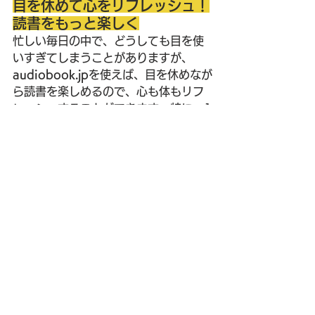
目を休めて心をリフレッシュ！
読書をもっと楽しく
忙しい毎日の中で、どうしても目を使
いすぎてしまうことがありますが、
audiobook.jp
を使えば、目を休めなが
ら読書を楽しめるので、心も体もリフ
レッシュすることができます。特に、1
日の終わりに、寝る前に聴く
リラック
ス系のエッセイや物語
は、リラックス
した気持ちで眠りにつくためにぴった
りです。
また、
自己啓発書
や
ビジネス書
を聴く
ことで、1日の反省や明日の目標を再確
認し、ポジティブな気持ちで1日を終え
ることができます。読書を習慣にする
ことで、心の健康も守られるんです
ね。