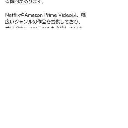
る傾向があります。
NetflixやAmazon Prime Videoは、幅
広いジャンルの作品を提供しており、
オリジナルコンテンツも充実していま
す。これらのサービスは世界的に利用
されており、高い信頼性と大規模なコ
ンテンツライブラリを持っています。
それに対して、Pontaパスは特定のジ
ャンルやニッチなコンテンツに力を入
れており、特定の興味を持つユーザー
にとっては最適です。
特に動画好きには、Pontaパスの利用
はその特化したコンテンツや独自の楽
しみ方を提供してくれる点で魅力的で
す。それぞれのサービスのメリットや
利用目的に応じて、自分に合った動画
配信サービスを見つけることが重要で